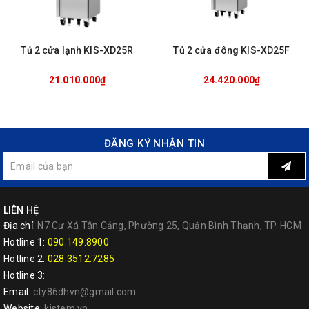
Tủ 2 cửa lạnh KIS-XD25R
Tủ 2 cửa đông KIS-XD25F
21.010.000₫
24.420.000₫
ĐĂNG KÝ NHẬN TIN
LIÊN HỆ
Địa chỉ:
N7 Cư Xá Tân Cảng, Phường 25, Quận Bình Thạnh, TP. HCM
Hotline 1:
090.149.8900
Hotline 2:
028.3512.7285
Hotline 3:
Email:
cty86dhvn@gmail.com
Website:
kistem.vn