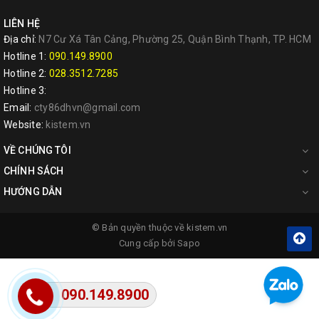
LIÊN HỆ
Địa chỉ:
N7 Cư Xá Tân Cảng, Phường 25, Quận Bình Thạnh, TP. HCM
Hotline 1:
090.149.8900
Hotline 2:
028.3512.7285
Hotline 3:
Email:
cty86dhvn@gmail.com
Website:
kistem.vn
VỀ CHÚNG TÔI
CHÍNH SÁCH
HƯỚNG DẪN
© Bản quyền thuộc về
kistem.vn
Cung cấp bởi
Sapo
090.149.8900