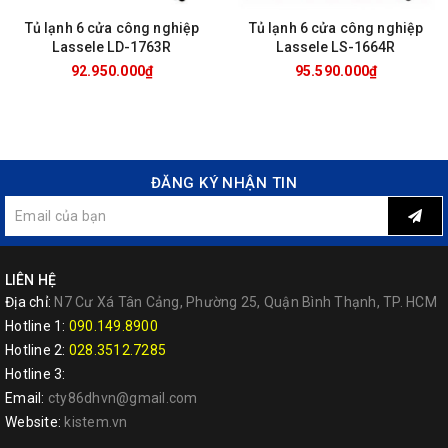
Tủ lạnh 6 cửa công nghiệp
Tủ lạnh 6 cửa công nghiệp
Lassele LD-1763R
Lassele LS-1664R
92.950.000₫
95.590.000₫
ĐĂNG KÝ NHẬN TIN
LIÊN HỆ
Địa chỉ:
N7 Cư Xá Tân Cảng, Phường 25, Quận Bình Thạnh, TP. HCM
Hotline 1:
090.149.8900
Hotline 2:
028.3512.7285
Hotline 3:
Email:
cty86dhvn@gmail.com
Website:
kistem.vn