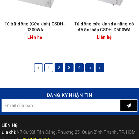
Tủ trữ đông (Cửa kính) CSDH-
Tủ đông cửa kính đa năng có
D300WA
độ ồn thấp CSDH-D500WA
Liên hệ
Liên hệ
«
1
2
3
4
5
»
ĐĂNG KÝ NHẬN TIN
LIÊN HỆ
Địa chỉ:
N7 Cư Xá Tân Cảng, Phường 25, Quận Bình Thạnh, TP. HCM