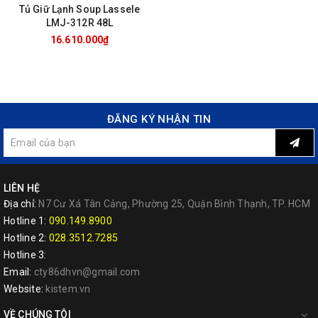
Tủ Giữ Lạnh Soup Lassele
LMJ-312R 48L
16.610.000₫
ĐĂNG KÝ NHẬN TIN
LIÊN HỆ
Địa chỉ:
N7 Cư Xá Tân Cảng, Phường 25, Quận Bình Thạnh, TP. HCM
Hotline 1:
090.149.8900
Hotline 2:
028.3512.7285
Hotline 3:
Email:
cty86dhvn@gmail.com
Website:
kistem.vn
VỀ CHÚNG TÔI