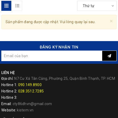
Thứ tự
×
Sản phẩm đang được cập nhật. Vui lòng quay lại sau.
ĐĂNG KÝ NHẬN TIN
LIÊN HỆ
Địa chỉ:
N7 Cư Xá Tân Cảng, Phường 25, Quận Bình Thạnh, TP. HCM
Hotline 1:
090.149.8900
Hotline 2:
028.3512.7285
Hotline 3:
Email:
cty86dhvn@gmail.com
Website:
kistem.vn