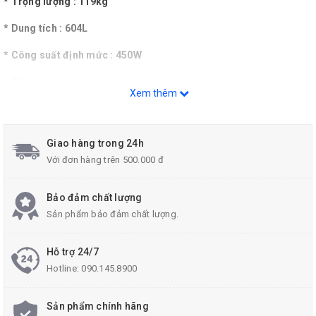
* Trọng lượng : 119kg
* Dung tích : 604L
* Công suất định mức : 450W
* Phương pháp làm mát : trực tiếp
Xem thêm
* Môi chất làm lạnh : R404a
* Kệ : 5 cái
Giao hàng trong 24h
Với đơn hàng trên 500.000 đ
+ Kính tròn
Bảo đảm chất lượng
Sản phẩm bảo đảm chất lượng.
+ Kiểm soát nhiệt độ kỹ thuật số
+ Bánh xe di chuyển tích hợp
Hỗ trợ 24/7
Hotline:
090.145.8900
+ Đèn LED
Sản phẩm chính hãng