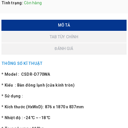
Tình trạng:
Còn hàng
MÔ TẢ
TAB TÙY CHỈNH
ĐÁNH GIÁ
THÔNG SỐ KĨ THUẬT
* Model : CSDR-D770WA
* Kiểu : Bàn đông lạnh (cửa kính tròn)
* Sử dụng :
* Kích thước (HxWxD): 876 x 1870 x 837mm
* Nhiệt độ : -24 ℃ ~ -18 ℃