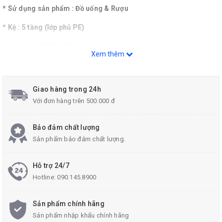
* Sử dụng sản phẩm : Đồ uống & Rượu
* Kệ : 5 tầng (lớp phủ PE)
* Điện áp : 220V, 60Hz
Xem thêm
* Máy nén kiểu pittông kín hoàn toàn
* Kiểm soát nhiệt độ : Kiểm soát nhiệt độ tự động bằng bộ điều
Giao hàng trong 24h
nhiệt
Với đơn hàng trên 500.000 đ
Bảo đảm chất lượng
+ Cao cấp
Sản phẩm bảo đảm chất lượng.
+ Quản lý không gian hiệu quả
Có nhiều mẫu tủ trưng bày khác nhau tùy thuộc vào quy mô và cấu
Hỗ trợ 24/7
trúc của cửa hàng, giúp bạn dễ dàng lắp đặt trong không gian rộng,
Hotline:
090.145.8900
hẹp hoặc đặc biệt.
Sản phẩm chính hãng
+ Hiệu quả quảng cáo tuyệt vời
Sản phẩm nhập khẩu chính hãng
Bạn có thể thấy hiệu ứng quảng cáo tuyệt vời bằng cách sử dụng