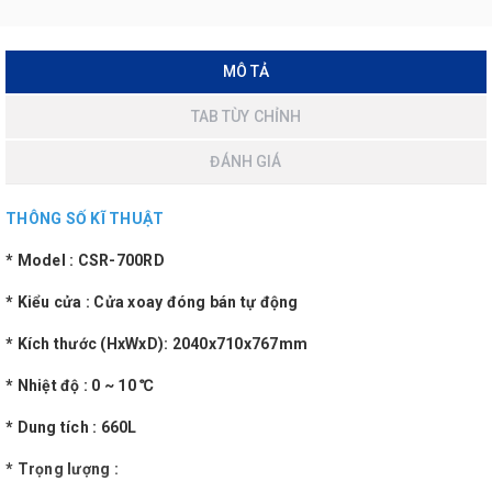
MÔ TẢ
TAB TÙY CHỈNH
ĐÁNH GIÁ
THÔNG SỐ KĨ THUẬT
* Model : CSR-700RD
* Kiểu cửa : Cửa xoay đóng bán tự động
* Kích thước (HxWxD): 2040x710x767mm
* Nhiệt độ : 0 ~ 10 ℃
* Dung tích : 660L
* Trọng lượng :