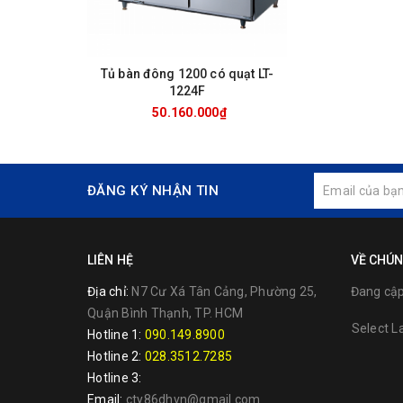
Tủ bàn đông 1200 có quạt LT-
1224F
50.160.000₫
ĐĂNG KÝ NHẬN TIN
LIÊN HỆ
VỀ CHÚN
Địa chỉ:
N7 Cư Xá Tân Cảng, Phường 25,
Đang cập 
Quận Bình Thạnh, TP. HCM
Select 
Hotline 1:
090.149.8900
Hotline 2:
028.3512.7285
Hotline 3:
Email:
cty86dhvn@gmail.com