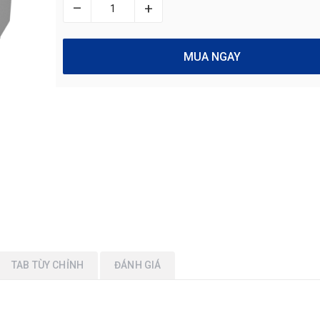
–
+
MUA NGAY
TAB TÙY CHỈNH
ĐÁNH GIÁ