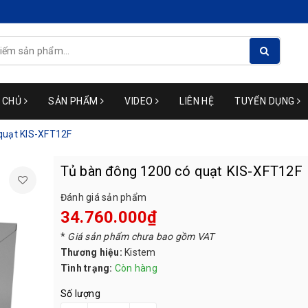
 CHỦ
SẢN PHẨM
VIDEO
LIÊN HỆ
TUYỂN DỤNG
quạt KIS-XFT12F
Tủ bàn đông 1200 có quạt KIS-XFT12F
Đánh giá sản phẩm
34.760.000₫
*
Giá sản phẩm chưa bao gồm VAT
Thương hiệu:
Kistem
Tình trạng:
Còn hàng
Số lượng