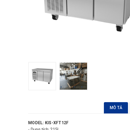
MÔ TẢ
MODEL: KIS-XFT12F
- Dung tích: 215L